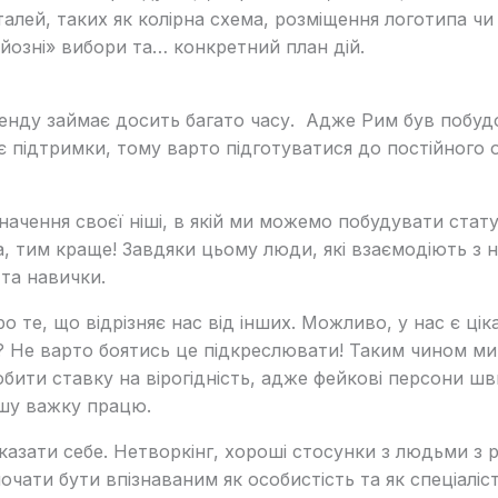
талей, таких як колірна схема, розміщення логотипа чи
серйозні» вибори та… конкретний план дій.
нду займає досить багато часу. Адже Рим був побудо
 підтримки, тому варто підготуватися до постійного 
начення своєї ніші, в якій ми можемо побудувати стат
а, тим краще! Завдяки цьому люди, які взаємодіють з
та навички.
о те, що відрізняє нас від інших. Можливо, у нас є ці
 Не варто боятись це підкреслювати! Таким чином ми 
бити ставку на вірогідність, адже фейкові персони ш
шу важку працю.
казати себе. Нетворкінг, хороші стосунки з людьми з 
очати бути впізнаваним як особистість та як спеціалі