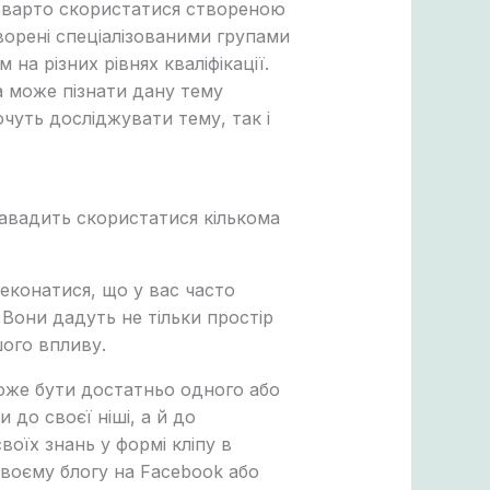
го варто скористатися створеною
ворені спеціалізованими групами
а різних рівнях кваліфікації.
а може пізнати дану тему
очуть досліджувати тему, так і
завадить скористатися кількома
реконатися, що у вас часто
 Вони дадуть не тільки простір
шого впливу.
Може бути достатньо одного або
 до своєї ніші, а й до
оїх знань у формі кліпу в
своєму блогу на Facebook або