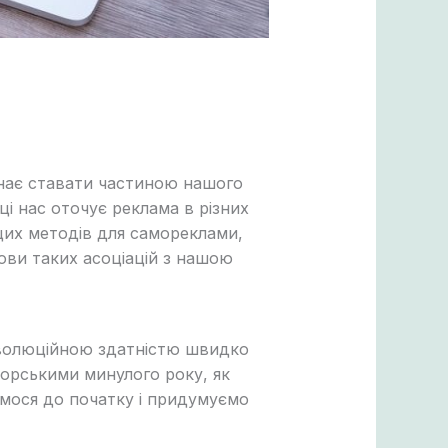
инає ставати частиною нашого
ці нас оточує реклама в різних
цих методів для самореклами,
ви таких асоціацій з нашою
 еволюційною здатністю швидко
орськими минулого року, як
ємося до початку і придумуємо