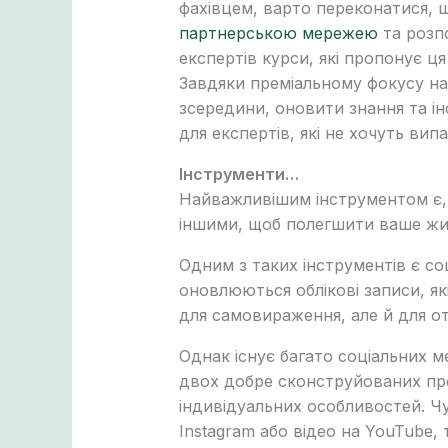
фахівцем, варто переконатися, щ
партнерською мережею
та розп
експертів курси, які пропонує ц
Завдяки преміальному фокусу на
зсередини, оновити знання та інф
для експертів, які не хочуть вип
Інструменти…
Найважливішим інструментом є, 
іншими, щоб полегшити ваше жи
Одним з таких інструментів є соц
оновлюються облікові записи, як
для самовираження, але й для о
Однак існує багато соціальних м
двох добре сконструйованих проф
індивідуальних особливостей. Чу
Instagram або відео на YouTube,