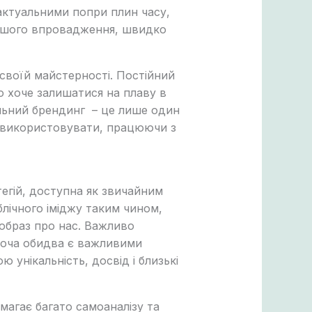
 актуальними попри плин часу,
ершого впровадження, швидко
 своїй майстерності. Постійний
о хоче залишатися на плаву в
альний брендинг – це лише один
а використовувати, працюючи з
егій, доступна як звичайним
блічного іміджу таким чином,
 образ про нас. Важливо
 хоча обидва є важливими
 унікальність, досвід і близькі
магає багато самоаналізу та