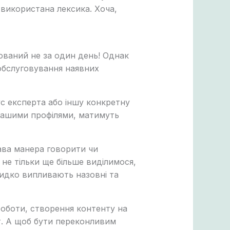
 використана лексика. Хоча,
ваний не за один день! Однак
обслуговування наявних
ус експерта або іншу конкретну
 нашими профілями, матимуть
кава манера говорити чи
не тільки ще більше виділимося,
видко випливають назовні та
роботи, створення контенту на
ст. А щоб бути переконливим