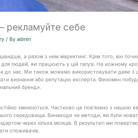
– рекламуйте себе
гу
/ By
admin
 швидше, а разом з ним маркетинг. Крім того, він поч
 для людей, які працюють у цій галузі. На кожному кро
і до нас. Ми також можемо використовувати деякі з 
ти визнання або репутацію експерта. Феномен побудо
нальний бренд».
 постійно змінюються. Частково це пов’язано з нашою
ього середовища. Винаходи чи методи, які були новат
дартом через кілька місяців. В результаті ми поверта
ати споживачів.