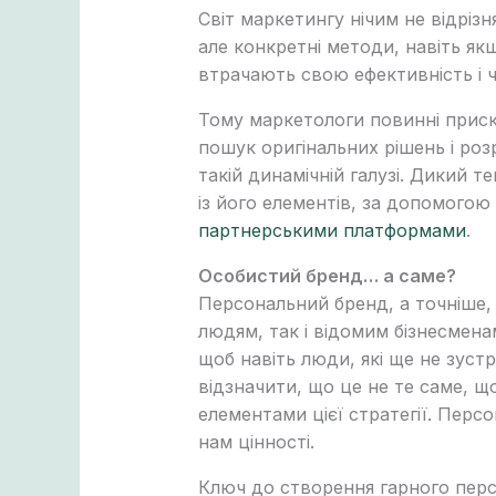
Світ маркетингу нічим не відріз
але конкретні методи, навіть я
втрачають свою ефективність і ч
Тому маркетологи повинні прискі
пошук оригінальних рішень і роз
такій динамічній галузі. Дикий 
із його елементів, за допомого
партнерськими платформами
.
Особистий бренд… а саме?
Персональний бренд, а точніше,
людям, так і відомим бізнесмена
щоб навіть люди, які ще не зуст
відзначити, що це не те саме, щ
елементами цієї стратегії. Персо
нам цінності.
Ключ до створення гарного персо