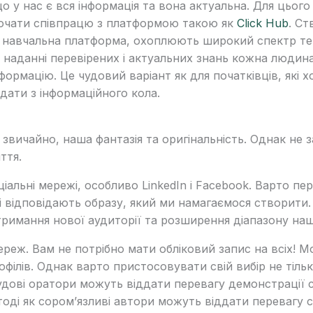
о у нас є вся інформація та вона актуальна. Для цьо
очати співпрацю з платформою такою як
Click Hub
. Ст
я навчальна платформа, охоплюють широкий спектр тем н
 наданні перевірених і актуальних знань кожна людин
ормацію. Це чудовий варіант як для початківців, які х
адати з інформаційного кола.
звичайно, наша фантазія та оригінальність. Однак не 
ття.
іальні мережі, особливо LinkedIn і Facebook. Варто пе
і відповідають образу, який ми намагаємося створити.
тримання нової аудиторії та розширення діапазону на
ереж. Вам не потрібно мати обліковий запис на всіх! 
ілів. Однак варто пристосовувати свій вибір не тільки
дові оратори можуть віддати перевагу демонстрації св
 тоді як сором’язливі автори можуть віддати перевагу 