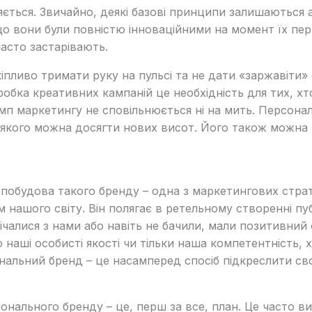
няється. Звичайно, деякі базові принципи залишаються
кщо вони були повністю інноваційними на момент їх п
асто застарівають.
пливо тримати руку на пульсі та не дати «заржавіти»
робка креативних кампаній це необхідність для тих, хт
темп маркетингу не сповільнюється ні на мить. Персон
ю якого можна досягти нових висот. Його також можн
 побудова такого бренду – одна з маркетингових страт
м нашого світу. Він полягає в ретельному створенні пу
річалися з нами або навіть не бачили, мали позитивний
о наші особисті якості чи тільки наша компетентність,
нальний бренд – це насамперед спосіб підкреслити свою
нального бренду – це, перш за все, план. Це часто ви