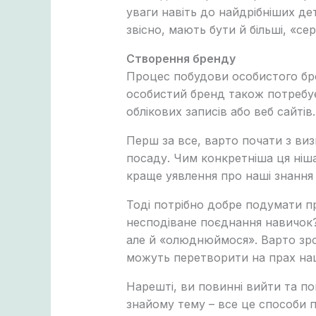
уваги навіть до найдрібніших де
звісно, ​​мають бути й більші, «
Створення бренду
Процес побудови особистого бре
особистий бренд також потребує
облікових записів або веб сайтів.
Перш за все, варто почати з виз
посаду. Чим конкретніша ця ніш
краще уявлення про наші знання 
Тоді потрібно добре подумати пр
несподіване поєднання навичок?
але й «олюднюймося». Варто зро
можуть перетворити на прах на
Нарешті, ви повинні вийти та по
знайому тему – все це способи п