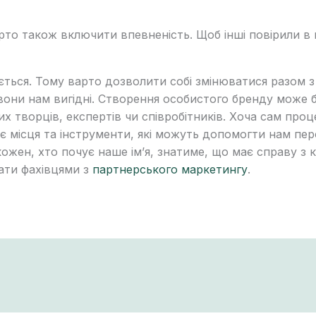
рто також включити впевненість. Щоб інші повірили в 
ється. Тому варто дозволити собі змінюватися разом з
вони нам вигідні. Створення особистого бренду може б
х творців, експертів чи співробітників. Хоча сам проц
 є місця та інструменти, які можуть допомогти нам пер
ожен, хто почує наше ім’я, знатиме, що має справу з
ати фахівцями з
партнерського маркетингу
.